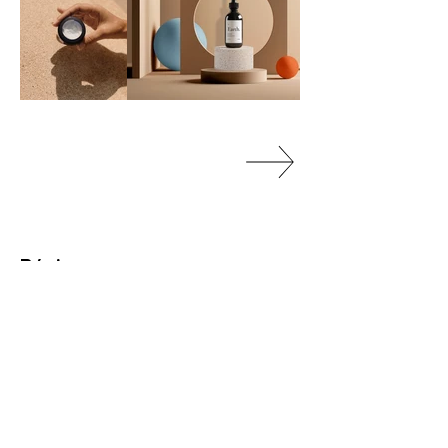
Páginas
Quem somos
Produtos
Política de
Privacidade
Contatos
E-mail:
contato@produza.com.br